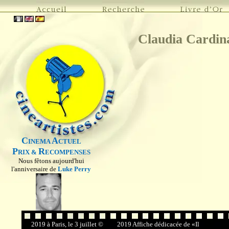
Claudia Cardin
C
A
INEMA
CTUEL
P
R
RIX &
ECOMPENSES
Nous fêtons aujourd'hui
l'anniversaire de
Luke Perry
2019 à Paris, le 3 juillet ©
2019 Affiche dédicacée de «Il