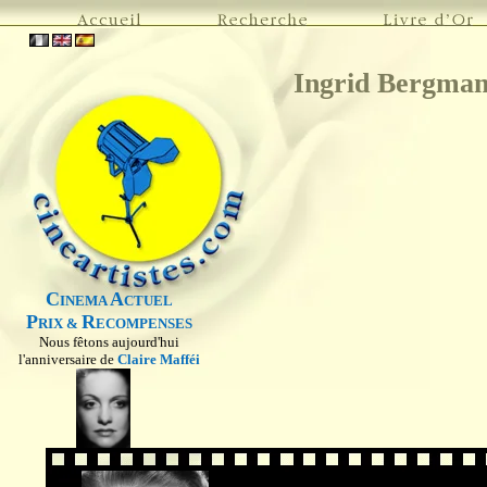
Ingrid Bergma
C
A
INEMA
CTUEL
P
R
RIX &
ECOMPENSES
Nous fêtons aujourd'hui
l'anniversaire de
Claire Mafféi