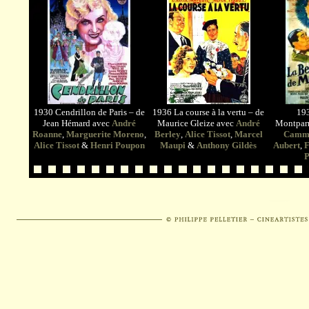
1930 Cendrillon de Paris – de
1936 La course à la vertu – de
193
Jean Hémard avec
André
Maurice Gleize avec
André
Montparn
Roanne
,
Marguerite Moreno
,
Berley
,
Alice Tissot
,
Marcel
Camm
Alice Tissot
&
Henri Poupon
Maupi
&
Anthony Gildès
Aubert
,
F
P