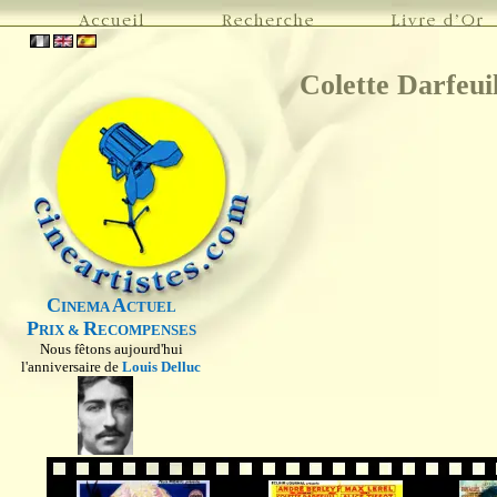
Colette Darfeui
C
A
INEMA
CTUEL
P
R
RIX &
ECOMPENSES
Nous fêtons aujourd'hui
l'anniversaire de
Louis Delluc