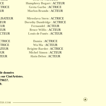
ICE
Humphrey Bogart
: ACTEUR
CTRICE
Greta Garbo
: ACTRICE
EUR
Marlon Brando
: ACTEUR
LISATEUR
Miroslava Stern
: ACTRICE
TEUR
Dorothy Dandridge
: ACTRICE
EUR
Fernandel
: ACTEUR
TEUR
Bruce Willis
: ACTEUR
ACTEUR
Louis de Funès
: ACTEUR
CTRICE
Damia
: ACTRICE
CTRICE
Wu Ma
: ACTEUR
ATEUR
Brigitte Bardot
: ACTRICE
EUR
Michel Simon
: ACTEUR
CTEUR
Alain Delon
: ACTEUR
 de données
 sur CinéArtistes.
 79657.
9.