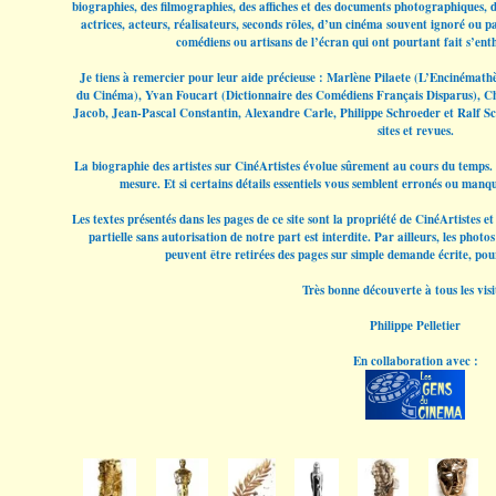
biographies, des filmographies, des affiches et des documents photographiques, do
actrices, acteurs, réalisateurs, seconds rôles, d’un cinéma souvent ignoré ou pa
comédiens ou artisans de l’écran qui ont pourtant fait s’enth
Je tiens à remercier pour leur aide précieuse : Marlène Pilaete (L’Encinémath
du Cinéma), Yvan Foucart (Dictionnaire des Comédiens Français Disparus), C
Jacob, Jean-Pascal Constantin, Alexandre Carle, Philippe Schroeder et Ralf Sc
sites et revues.
La biographie des artistes sur CinéArtistes évolue sûrement au cours du temps. 
mesure. Et si certains détails essentiels vous semblent erronés ou manqu
Les textes présentés dans les pages de ce site sont la propriété de CinéArtistes 
partielle sans autorisation de notre part est interdite. Par ailleurs, les phot
peuvent être retirées des pages sur simple demande écrite, pou
Très bonne découverte à tous les visi
Philippe Pelletier
En collaboration avec :