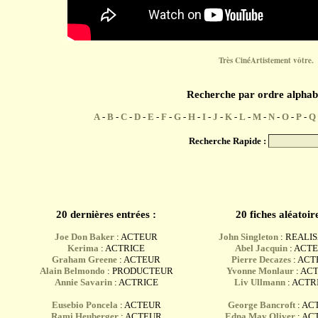
Très CinéArtistement vôtre.
Recherche par ordre alphab
A
-
B
-
C
-
D
-
E
-
F
-
G
-
H
-
I
-
J
-
K
-
L
-
M
-
N
-
O
-
P
-
Q
Recherche Rapide :
20 dernières entrées :
20 fiches aléatoire
Joe Don Baker
: ACTEUR
John Singleton
: REALI
Kerima
: ACTRICE
Abel Jacquin
: ACT
Graham Greene
: ACTEUR
Pierre Decazes
: AC
Alain Belmondo
: PRODUCTEUR
Yvonne Monlaur
: AC
Annie Savarin
: ACTRICE
Liv Ullmann
: ACTR
Eusebio Poncela
: ACTEUR
George Bancroft
: AC
Rami Heuberger
: ACTEUR
Edna May Oliver
: AC