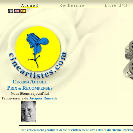
C
A
INEMA
CTUEL
P
R
RIX &
ECOMPENSES
Nous fêtons aujourd'hui
l'anniversaire de
Jacques Ramade
Site entièrement gratuit et dédié essentiellement aux artistes du cinéma intern