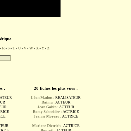
étique
-
R
-
S
-
T
-
U
-
V
-
W
-
X
-
Y
-
Z
s :
20 fiches les plus vues :
SATEUR
Léon Mathot
: REALISATEUR
EUR
Raimu
: ACTEUR
TEUR
Jean Gabin
: ACTEUR
TRICE
Romy Schneider
: ACTRICE
ICE
Jeanne Moreau
: ACTRICE
TEUR
Marlene Dietrich
: ACTRICE
TRICE
Bourvil
: ACTEUR