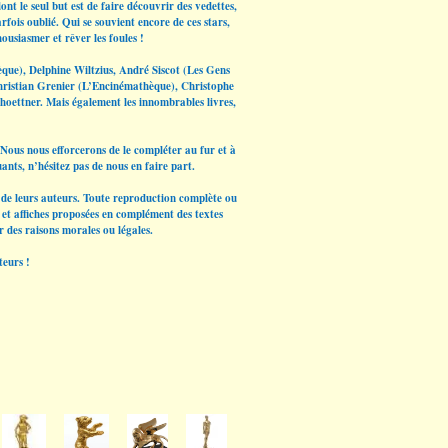
nt le seul but est de faire découvrir des vedettes,
rfois oublié. Qui se souvient encore de ces stars,
ousiasmer et rêver les foules !
èque), Delphine Wiltzius, André Siscot (Les Gens
hristian Grenier (L’Encinémathèque), Christophe
hoettner. Mais également les innombrables livres,
Nous nous efforcerons de le compléter au fur et à
ants, n’hésitez pas de nous en faire part.
et de leurs auteurs. Toute reproduction complète ou
os et affiches proposées en complément des textes
r des raisons morales ou légales.
teurs !