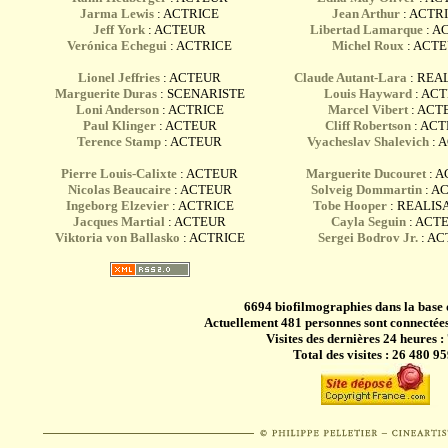
Jarma Lewis
: ACTRICE
Jean Arthur
: ACTR
Jeff York
: ACTEUR
Libertad Lamarque
: A
Verónica Echegui
: ACTRICE
Michel Roux
: ACT
Lionel Jeffries
: ACTEUR
Claude Autant-Lara
: REA
Marguerite Duras
: SCENARISTE
Louis Hayward
: AC
Loni Anderson
: ACTRICE
Marcel Vibert
: ACT
Paul Klinger
: ACTEUR
Cliff Robertson
: AC
Terence Stamp
: ACTEUR
Vyacheslav Shalevich
: 
Pierre Louis-Calixte
: ACTEUR
Marguerite Ducouret
: A
Nicolas Beaucaire
: ACTEUR
Solveig Dommartin
: A
Ingeborg Elzevier
: ACTRICE
Tobe Hooper
: REALIS
Jacques Martial
: ACTEUR
Cayla Seguin
: ACT
Viktoria von Ballasko
: ACTRICE
Sergei Bodrov Jr.
: A
6694 biofilmographies dans la base
Actuellement 481 personnes sont connectées
Visites des dernières 24 heures :
Total des visites : 26 480 95