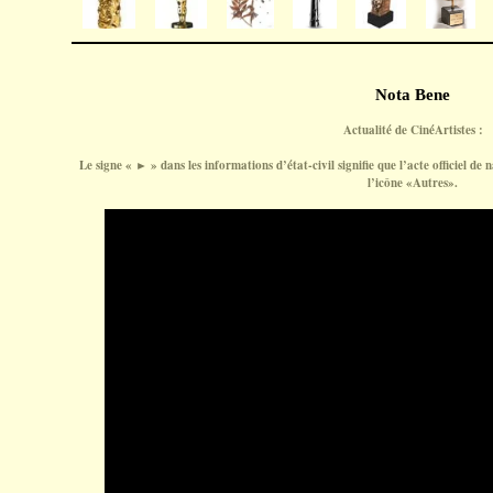
Nota Bene
Actualité de CinéArtistes :
Le signe « ► » dans les informations d’état-civil signifie que l’acte officiel de n
l’icône «Autres».