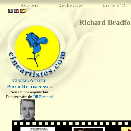
Richard Bradfo
C
A
INEMA
CTUEL
P
R
RIX &
ECOMPENSES
Nous fêtons aujourd'hui
l'anniversaire de
Jill Esmond