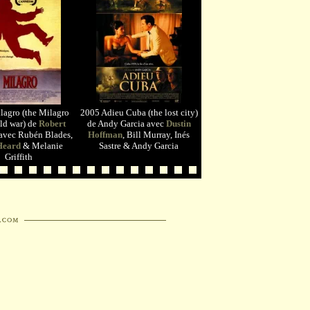
lagro (the Milagro
2005 Adieu Cuba (the lost city)
ld war) de
Robert
de Andy Garcia avec
Dustin
avec Rubén Blades,
Hoffman
, Bill Murray, Inés
Heard
& Melanie
Sastre & Andy Garcia
Griffith