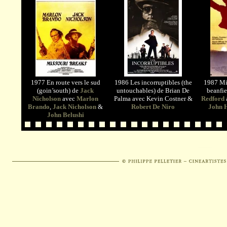
1977 En route vers le sud
1986 Les incorruptibles (the
1987 Mi
(goin’south) de
Jack
untouchables) de Brian De
beanfie
Nicholson
avec
Marlon
Palma avec Kevin Costner &
Redford
Brando
,
Jack Nicholson
&
Robert De Niro
John 
John Belushi