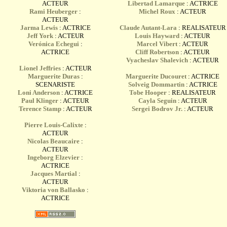
ACTEUR
Libertad Lamarque
: ACTRICE
Rami Heuberger
:
Michel Roux
: ACTEUR
ACTEUR
Jarma Lewis
: ACTRICE
Claude Autant-Lara
: REALISATEUR
Jeff York
: ACTEUR
Louis Hayward
: ACTEUR
Verónica Echegui
:
Marcel Vibert
: ACTEUR
ACTRICE
Cliff Robertson
: ACTEUR
Vyacheslav Shalevich
: ACTEUR
Lionel Jeffries
: ACTEUR
Marguerite Duras
:
Marguerite Ducouret
: ACTRICE
SCENARISTE
Solveig Dommartin
: ACTRICE
Loni Anderson
: ACTRICE
Tobe Hooper
: REALISATEUR
Paul Klinger
: ACTEUR
Cayla Seguin
: ACTEUR
Terence Stamp
: ACTEUR
Sergei Bodrov Jr.
: ACTEUR
Pierre Louis-Calixte
:
ACTEUR
Nicolas Beaucaire
:
ACTEUR
Ingeborg Elzevier
:
ACTRICE
Jacques Martial
:
ACTEUR
Viktoria von Ballasko
:
ACTRICE