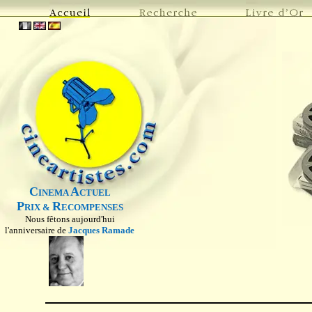
C
A
INEMA
CTUEL
P
R
RIX &
ECOMPENSES
Nous fêtons aujourd'hui
l'anniversaire de
Jacques Ramade