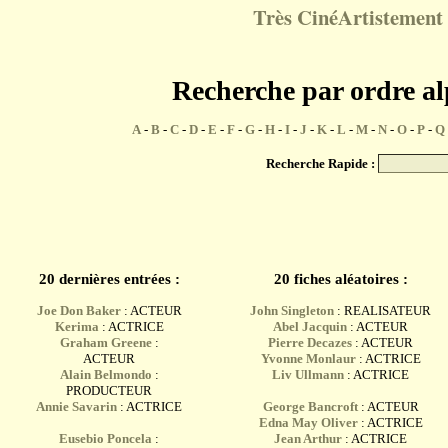
Très CinéArtistement 
Recherche par ordre a
A
-
B
-
C
-
D
-
E
-
F
-
G
-
H
-
I
-
J
-
K
-
L
-
M
-
N
-
O
-
P
-
Q
Recherche Rapide :
20 dernières entrées :
20 fiches aléatoires :
Joe Don Baker
: ACTEUR
John Singleton
: REALISATEUR
Kerima
: ACTRICE
Abel Jacquin
: ACTEUR
Graham Greene
:
Pierre Decazes
: ACTEUR
ACTEUR
Yvonne Monlaur
: ACTRICE
Alain Belmondo
:
Liv Ullmann
: ACTRICE
PRODUCTEUR
Annie Savarin
: ACTRICE
George Bancroft
: ACTEUR
Edna May Oliver
: ACTRICE
Eusebio Poncela
:
Jean Arthur
: ACTRICE