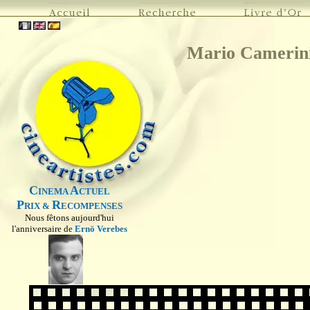
Mario Camerin
C
A
INEMA
CTUEL
P
R
RIX &
ECOMPENSES
Nous fêtons aujourd'hui
l'anniversaire de
Ernö Verebes