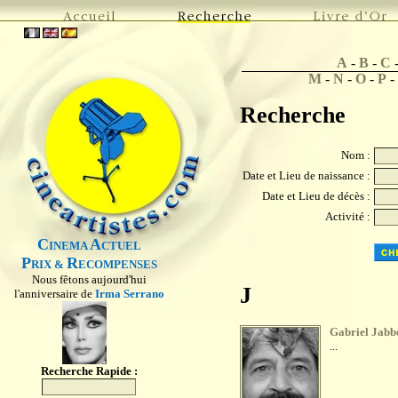
A
-
B
-
C
M
-
N
-
O
-
P
-
Recherche
Nom :
Date et Lieu de naissance :
Date et Lieu de décès :
Activité :
C
A
INEMA
CTUEL
P
R
RIX &
ECOMPENSES
Nous fêtons aujourd'hui
J
l'anniversaire de
Irma Serrano
Gabriel Jabb
...
Recherche Rapide :