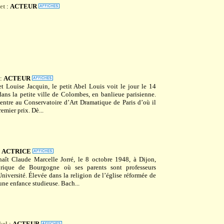
et
:
ACTEUR
:
ACTEUR
et Louise Jacquin, le petit Abel Louis voit le jour le 14
dans la petite ville de Colombes, en banlieue parisienne.
 entre au Conservatoire d’Art Dramatique de Paris d’où il
emier prix. Dè...
:
ACTRICE
aît Claude Marcelle Jorré, le 8 octobre 1948, à Dijon,
torique de Bourgogne où ses parents sont professeurs
Université. Élevée dans la religion de l’église réformée de
 une enfance studieuse. Bach...
kel
:
ACTEUR