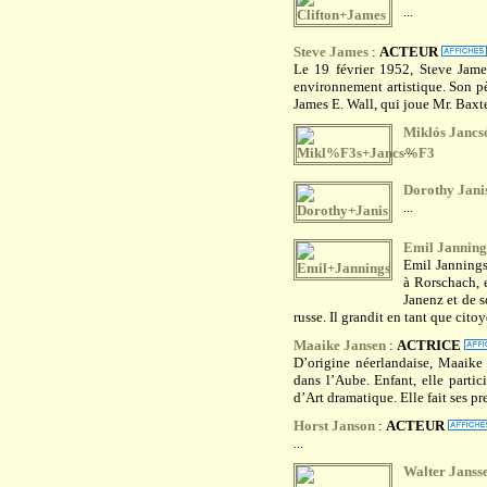
...
Steve James
:
ACTEUR
Le 19 février 1952, Steve Jame
environnement artistique. Son pèr
James E. Wall, qui joue Mr. Baxter
Miklós Jancs
...
Dorothy Jani
...
Emil Janning
Emil Jannings
à Rorschach, e
Janenz et de 
russe. Il grandit en tant que citoy
Maaike Jansen
:
ACTRICE
D’origine néerlandaise, Maaike
dans l’Aube. Enfant, elle partic
d’Art dramatique. Elle fait ses pr
Horst Janson
:
ACTEUR
...
Walter Janss