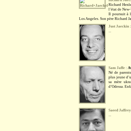
Richard Henle
l’état de New-
Il poursuit à
Los Angeles. Son père Richard Ja
Just Jaeckin
...
Sam Jaffe
:
A
Né de parents
plus jeune d’u
sa mère ukra
d’Odessa. Enfa
Saeed Jaffrey
...