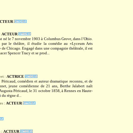
CTEUR
:
ACTEUR
st né le 7 novembre 1903 à Columbus Grove, dans l’Ohio.
é par le théâtre, il étudie la comédie au «Lyceum Arts
 de Chicago. Engagé dans une compagnie théâtrale, il est
cer Spencer Tracy et se prod...
ert
:
ACTRICE
s Péricaud, comédien et auteur dramatique reconnu, et de
net, jeune comédienne de 21 ans, Berthe Jalabert naît
Augusta Péricaud, le 31 octobre 1858, à Rennes en Haute-
 du règne d...
es
:
ACTEUR
s
:
ACTEUR