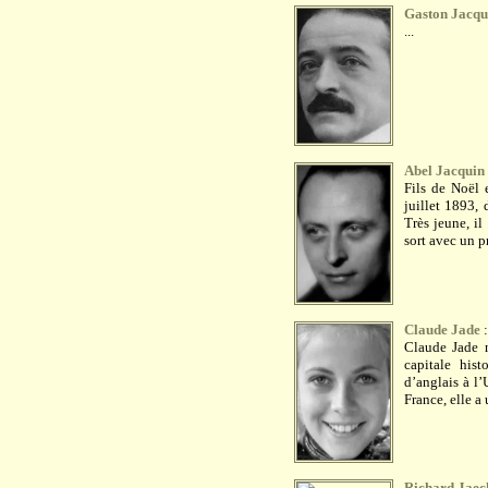
Gaston Jacqu
...
Abel Jacquin
Fils de Noël 
juillet 1893, 
Très jeune, il
sort avec un pr
Claude Jade
Claude Jade n
capitale his
d’anglais à l’
France, elle a
Richard Jaec