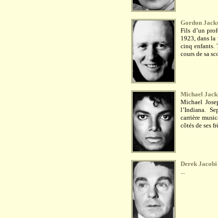
Gordon Jack
Fils d’un pro
1923, dans la 
cinq enfants. 
cours de sa sco
Michael Jack
Michael Jose
l’Indiana. S
carrière musi
côtés de ses fr
Derek Jacobi
...