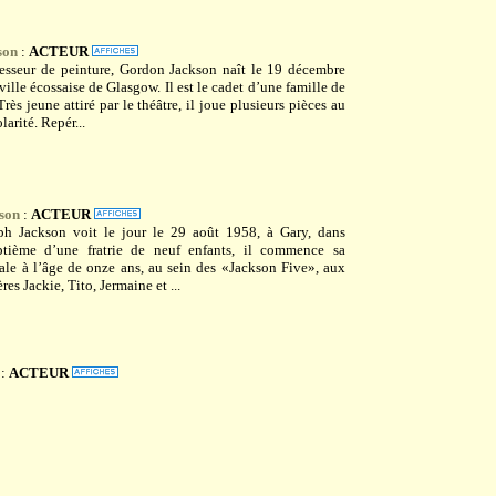
son
:
ACTEUR
fesseur de peinture, Gordon Jackson naît le 19 décembre
ville écossaise de Glasgow. Il est le cadet d’une famille de
Très jeune attiré par le théâtre, il joue plusieurs pièces au
larité. Repér...
son
:
ACTEUR
ph Jackson voit le jour le 29 août 1958, à Gary, dans
eptième d’une fratrie de neuf enfants, il commence sa
cale à l’âge de onze ans, au sein des «Jackson Five», aux
ères Jackie, Tito, Jermaine et ...
:
ACTEUR