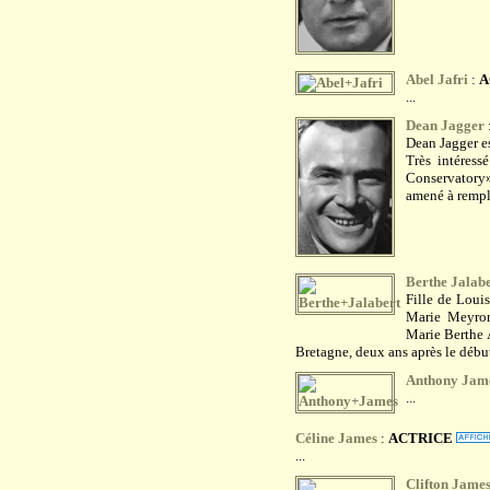
Abel Jafri
:
A
...
Dean Jagger
Dean Jagger e
Très intéress
Conservatory»
amené à rempla
Berthe Jalab
Fille de Loui
Marie Meyron
Marie Berthe 
Bretagne, deux ans après le début
Anthony Jam
...
Céline James
:
ACTRICE
...
Clifton Jame