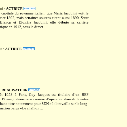
ni
:
ACTRICE
 capitale du royaume italien, que Maria Jacobini voit le
vrier 1892, mais certaines sources citent aussi 1890. Sœur
 Bianca et Diomira Jacobini, elle débute sa carrière
que en 1912, sous la direct...
on
:
ACTRICE
:
REALISATEUR
t 1958 à Paris, Guy Jacques est titulaire d’un BEP
 19 ans, il démarre sa carrière d’opérateur dans différentes
 banc-titre notamment pour SDN où il travaille sur le long-
mation belge «Le chaînon ...