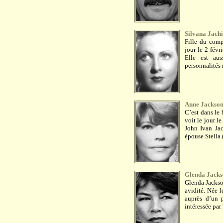
Silvana Jach
Fille du comp
jour le 2 fév
Elle est aus
personnalités m
Anne Jackso
C’est dans le
voit le jour le
John Ivan Jac
épouse Stella 
Glenda Jack
Glenda Jackso
avidité. Née 
auprès d’un 
intéressée par 