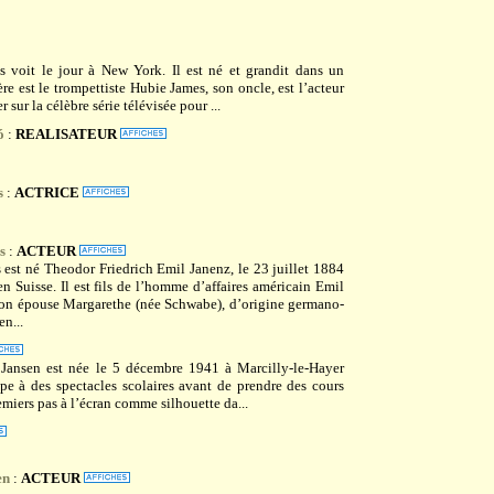
s voit le jour à New York. Il est né et grandit dans un
e est le trompettiste Hubie James, son oncle, est l’acteur
 sur la célèbre série télévisée pour ...
ó
:
REALISATEUR
s
:
ACTRICE
s
:
ACTEUR
 est né Theodor Friedrich Emil Janenz, le 23 juillet 1884
n Suisse. Il est fils de l’homme d’affaires américain Emil
son épouse Margarethe (née Schwabe), d’origine germano-
en...
 Jansen est née le 5 décembre 1941 à Marcilly-le-Hayer
ipe à des spectacles scolaires avant de prendre des cours
emiers pas à l’écran comme silhouette da...
en
:
ACTEUR