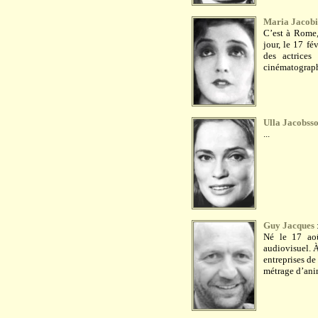
Maria Jacobi
C’est à Rome,
jour, le 17 fé
des actrices
cinématographi
Ulla Jacobss
...
Guy Jacques
Né le 17 aoû
audiovisuel. À
entreprises de
métrage d’ani