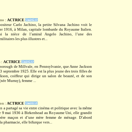
ino
:
ACTRICE
ositeur Carlo Jachino, la petite Silvana Jachino voit le
rier 1916, à Milan, capitale lombarde du Royaume Italien.
si la nièce de l’amiral Angelo Jachino, l’une des
ilitaires les plus illustres et...
n
:
ACTRICE
 borough de Millvale, en Pennsylvanie, que Anne Jackson
 3 septembre 1925. Elle est la plus jeune des trois filles de
kson, coiffeur qui dirige un salon de beauté, et de son
(née Murray), femme ...
son
:
ACTRICE
n a partagé sa vie entre cinéma et politique avec la même
le 9 mai 1936 à Birkenhead au Royaume Uni, elle grandit
père maçon et d’une mère femme de ménage. D’abord
la pharmacie, elle bifurque vers...