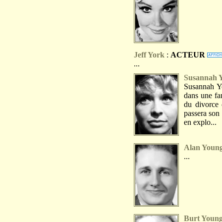
Jeff York
:
ACTEUR
...
Susannah 
Susannah Yo
dans une fam
du divorce 
passera son
en explo...
Alan Youn
...
Burt Youn