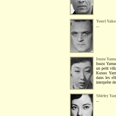
Youri Yako
...
Isuzu Yam
Isuzu Yamad
un petit vil
Kusuo Yamad
dans les r
interprète de
Shirley Ya
...