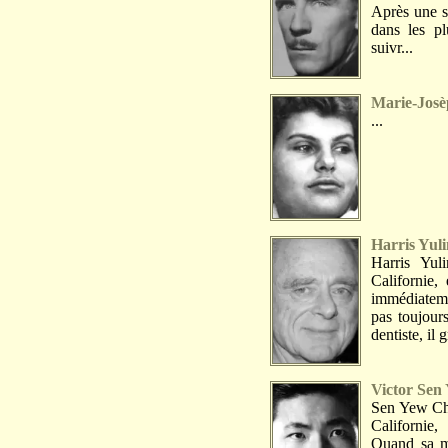
Après une sc
dans les pl
suivr...
Marie-Josè
...
Harris Yuli
Harris Yu
Californie,
immédiateme
pas toujour
dentiste, il 
Victor Sen
Sen Yew Che
Californie
Quand sa m