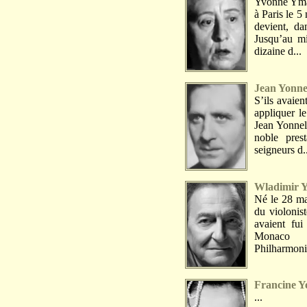
Yvonne Yma,
à Paris le 5
devient, da
Jusqu’au mi
dizaine d...
Jean Yonne
S’ils avaie
appliquer l
Jean Yonnel.
noble pres
seigneurs d.
Wladimir Y
Né le 28 ma
du violonis
avaient fui
Monaco c
Philharmoniq
Francine Y
...