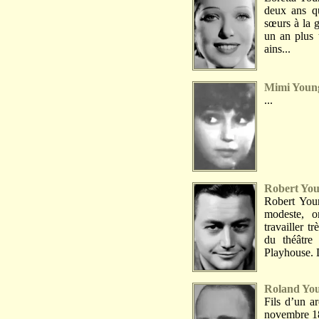
deux ans qu
sœurs à la g
un an plus t
ains...
Mimi Youn
...
Robert Yo
Robert Youn
modeste, o
travailler tr
du théâtre
Playhouse. 
Roland Yo
Fils d’un a
novembre 18