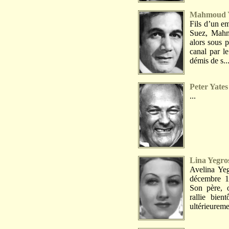
Mahmoud Y
Fils d’un e
Suez, Mahmo
alors sous p
canal par l
démis de s..
Peter Yates
...
Lina Yegro
Avelina Yeg
décembre 1
Son père, o
rallie bien
ultérieureme