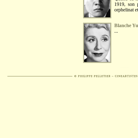
1919, son 
orphelinat et
Blanche Y
...