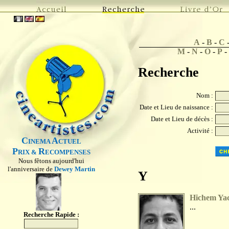
A
-
B
-
C
M
-
N
-
O
-
P
-
Recherche
Nom :
Date et Lieu de naissance :
Date et Lieu de décès :
Activité :
C
A
INEMA
CTUEL
P
R
RIX &
ECOMPENSES
Nous fêtons aujourd'hui
l'anniversaire de
Dewey Martin
Y
Hichem Ya
...
Recherche Rapide :