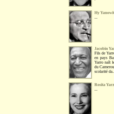
Hy Yanowi
...
Jacobin Ya
Fils de Yar
en pays Ba
Yarro naît 
du Cameroun
scolarité da.
Rosita Yar
...