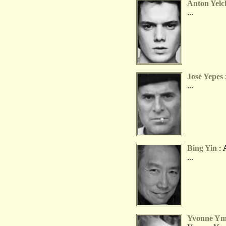
Anton Yelc
...
José Yepes
...
Bing Yin
:
...
Yvonne Y