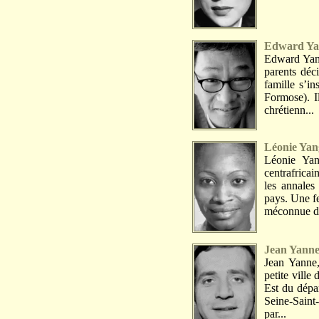
Edward Ya
Edward Yang
parents déc
famille s’in
Formose). I
chrétienn...
Léonie Ya
Léonie Yan
centrafricai
les annale
pays. Une f
méconnue da
Jean Yann
Jean Yanne,
petite ville
Est du dépar
Seine-Saint
par...