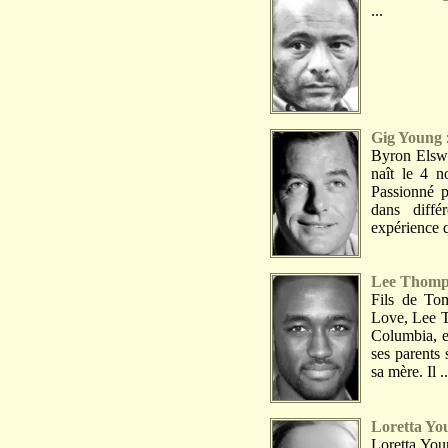
...
Gig Young
Byron Elswo
naît le 4 
Passionné p
dans diffé
expérience q
Lee Thomp
Fils de To
Love, Lee T
Columbia, e
ses parents 
sa mère. Il ..
Loretta Yo
Loretta Youn