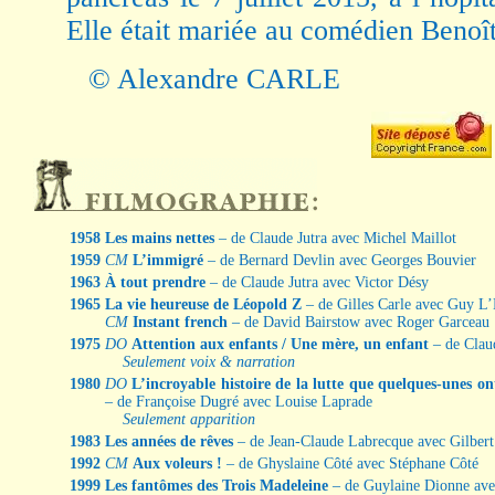
Elle était mariée au comédien Benoît
© Alexandre CARLE
1958
Les mains nettes
– de Claude Jutra avec Michel Maillot
1959
CM
L’immigré
– de Bernard Devlin avec Georges Bouvier
1963
À tout prendre
– de Claude Jutra avec Victor Désy
1965
La vie heureuse de Léopold Z
– de Gilles Carle avec Guy L
CM
Instant french
– de David Bairstow avec Roger Garceau
1975
DO
Attention aux enfants / Une mère, un enfant
– de Cla
Seulement voix & narration
1980
DO
L’incroyable histoire de la lutte que quelques-unes o
– de Françoise Dugré avec Louise Laprade
Seulement apparition
1983
Les années de rêves
– de Jean-Claude Labrecque avec Gilbert
1992
CM
Aux voleurs !
– de Ghyslaine Côté avec Stéphane Côté
1999
Les fantômes des Trois Madeleine
– de Guylaine Dionne ave