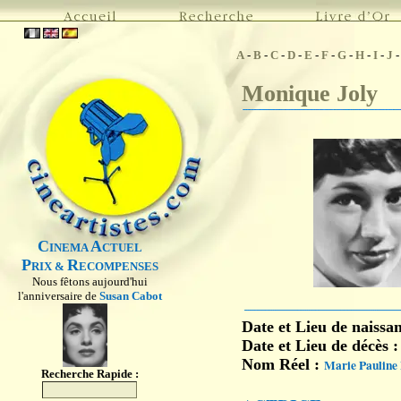
A
-
B
-
C
-
D
-
E
-
F
-
G
-
H
-
I
-
J
Monique Joly
C
A
INEMA
CTUEL
P
R
RIX &
ECOMPENSES
Nous fêtons aujourd'hui
l'anniversaire de
Susan Cabot
Date et Lieu de naissa
Date et Lieu de décès 
Nom Réel :
Marie Pauline
Recherche Rapide :