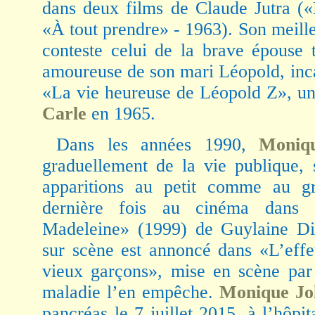
dans deux films de Claude Jutra («
«À tout prendre» - 1963). Son meil
conteste celui de la brave épouse t
amoureuse de son mari Léopold, inc
«La vie heureuse de Léopold Z», u
Carle
en 1965.
Dans les années 1990,
Moniq
graduellement de la vie publique, 
apparitions au petit comme au gr
dernière fois au cinéma dans 
Madeleine» (1999) de Guylaine Di
sur scène est annoncé dans «L’eff
vieux garçons», mise en scène par
maladie l’en empêche.
Monique Jo
pancréas le 7 juillet 2015, à l’hôp