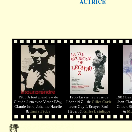
ACTRICE
1963 À tout prendre – de
1965 La vie heureuse de
1983 Les 
Claude Jutra avec Victor Désy,
Léopold Z – de
Gilles Carle
Jean-Cla
Claude Jutra, Johanne Harelle
avec Guy L’Ecuyer, Paul
Gilbert S
&
Tania Fédor
Hébert &
Gilles Latulippe
&
Mo