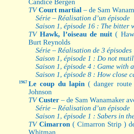
Candice Bergen
TV
Court martial
– de Sam Wanama
Série – Réalisation d’un épisode
Saison 1, épisode 16 : The bitter 
TV
Hawk, l’oiseau de nuit
( Haw
Burt Reynolds
Série – Réalisation de 3 épisodes
Saison 1, épisode 1 : Do not mutil
Saison 1, épisode 4 : Game with 
Saison 1, épisode 8 : How close c
1967
Le coup du lapin
( danger route
Johnson
TV
Custer
– de Sam Wanamaker ave
Série – Réalisation d’un épisode
Saison 1, épisode 1 : Sabers in th
TV
Cimarron
( Cimarron Strip ) 
Whitman