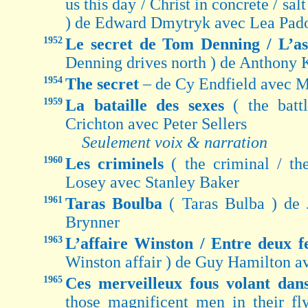
us this day / Christ in concrete / salt
) de Edward Dmytryk avec Lea Pad
1952
Le secret de Tom Denning / L’as
Denning drives north ) de Anthony 
1954
The secret
– de Cy Endfield avec 
1959
La bataille des sexes
( the batt
Crichton avec Peter Sellers
Seulement voix & narration
1960
Les criminels
( the criminal / th
Losey avec Stanley Baker
1961
Taras Boulba
( Taras Bulba ) de
Brynner
1963
L’affaire Winston / Entre deux 
Winston affair ) de Guy Hamilton 
1965
Ces merveilleux fous volant dan
those magnificent men in their fl