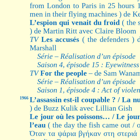
from London to Paris in 25 hours 1
men in their flying machines ) de 
L’espion qui venait du froid
( the
) de Martin Ritt avec Claire Bloom
TV
Les accusés
( the defenders 
Marshall
Série – Réalisation d’un épisode
Saison 4, épisode 15 : Eyewitness
TV
For the people
– de Sam Wanam
Série – Réalisation d’un épisode
Saison 1, épisode 4 : Act of viole
1966
L’assassin est-il coupable ? / La n
) de Buzz Kulik avec Lillian Gish
Le jour où les poissons… / Le jour 
l’eau
( the day the fish came out / o
Όταν τα ψάρια βγήκαν στη στεριά 