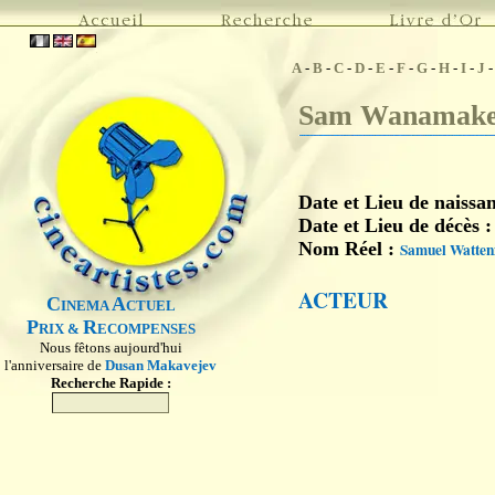
A
-
B
-
C
-
D
-
E
-
F
-
G
-
H
-
I
-
J
Sam Wanamak
Date et Lieu de naissa
Date et Lieu de décès 
Nom Réel :
Samuel Watte
ACTEUR
C
A
INEMA
CTUEL
P
R
RIX &
ECOMPENSES
Nous fêtons aujourd'hui
l'anniversaire de
Dusan Makavejev
Recherche Rapide :