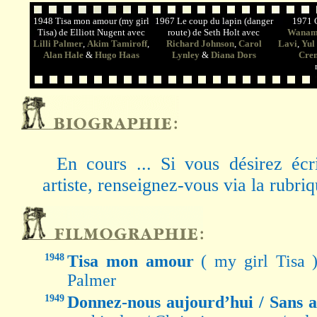
1948 Tisa mon amour (my girl
1967 Le coup du lapin (danger
1971 
Tisa) de Elliott Nugent avec
route) de Seth Holt avec
Wanam
Lilli Palmer
,
Akim Tamiroff
,
Richard Johnson
,
Carol
Lavi
,
Yul
Alan Hale
&
Hugo Haas
Lynley
&
Diana Dors
Cre
En cours ... Si vous désirez écr
artiste, renseignez-vous via la rubri
1948
Tisa mon amour
( my girl Tisa 
Palmer
1949
Donnez-nous aujourd’hui / Sans a