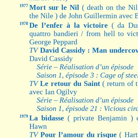
1977
Mort sur le Nil
( death on the Nil
the Nile ) de John Guillermin avec 
1978
De l’enfer à la victoire
( da Dun
quattro bandieri / from hell to vi
George Peppard
TV
David Cassidy : Man underco
David Cassidy
Série – Réalisation d’un épisode
Saison 1, épisode 3 : Cage of stee
TV
Le retour du Saint
( return of
avec Ian Ogilvy
Série – Réalisation d’un épisode
Saison 1, épisode 21 : Vicious cir
1979
La bidasse
( private Benjamin )
Hawn
TV
Pour l’amour du risque
( Har