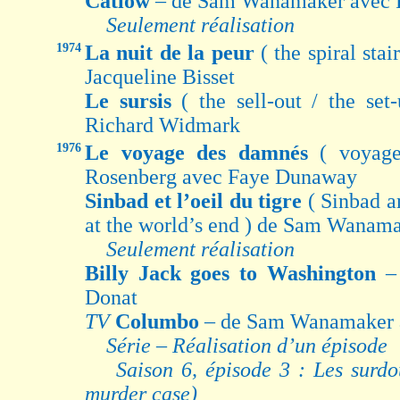
Catlow
– de Sam Wanamaker avec 
Seulement réalisation
1974
La nuit de la peur
( the spiral sta
Jacqueline Bisset
Le sursis
( the sell-out / the se
Richard Widmark
1976
Le voyage des damnés
( voyag
Rosenberg avec Faye Dunaway
Sinbad et l’oeil du tigre
( Sinbad a
at the world’s end ) de Sam Wanam
Seulement réalisation
Billy Jack goes to Washington
–
Donat
TV
Columbo
– de Sam Wanamaker a
Série – Réalisation d’un épisode
Saison 6, épisode 3 : Les surdo
murder case)