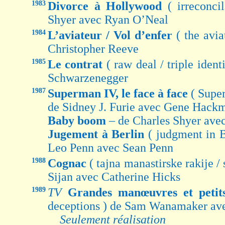
1983
Divorce à Hollywood
( irreconci
Shyer avec Ryan O’Neal
1984
L’aviateur / Vol d’enfer
( the avi
Christopher Reeve
1985
Le contrat
( raw deal / triple iden
Schwarzenegger
1987
Superman IV, le face à face
( Supe
de Sidney J. Furie avec Gene Hack
Baby boom
– de Charles Shyer ave
Jugement à Berlin
( judgment in B
Leo Penn avec Sean Penn
1988
Cognac
( tajna manastirske rakije /
Sijan avec Catherine Hicks
1989
TV
Grandes manœuvres et petit
deceptions ) de Sam Wanamaker ave
Seulement réalisation