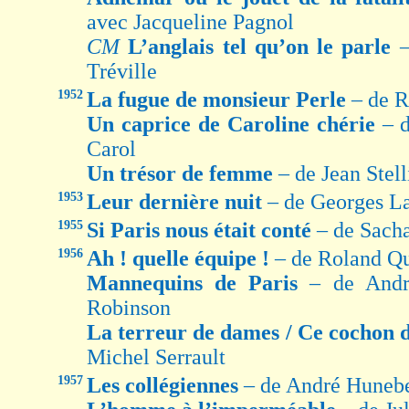
avec Jacqueline Pagnol
CM
L’anglais tel qu’on le parle
Tréville
1952
La fugue de monsieur Perle
– de 
Un caprice de Caroline chérie
– 
Carol
Un trésor de femme
– de Jean Stell
1953
Leur dernière nuit
– de Georges L
1955
Si Paris nous était conté
– de Sach
1956
Ah ! quelle équipe !
– de Roland Qu
Mannequins de Paris
– de Andr
Robinson
La terreur de dames / Ce cochon
Michel Serrault
1957
Les collégiennes
– de André Hunebe