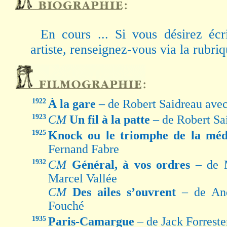
En cours ... Si vous désirez écr
artiste, renseignez-vous via la rubri
1922
À la gare
– de Robert Saidreau av
1923
CM
Un fil à la patte
– de Robert Sa
1925
Knock ou le triomphe de la mé
Fernand Fabre
1932
CM
Général, à vos ordres
– de 
Marcel Vallée
CM
Des ailes s’ouvrent
– de An
Fouché
1935
Paris-Camargue
– de Jack Forreste