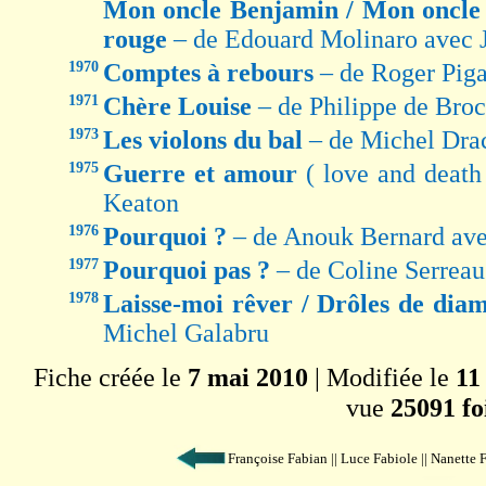
Mon oncle Benjamin / Mon oncle
rouge
– de Edouard Molinaro avec 
1970
Comptes à rebours
– de Roger Piga
1971
Chère Louise
– de Philippe de Bro
1973
Les violons du bal
– de Michel Dra
1975
Guerre et amour
( love and deat
Keaton
1976
Pourquoi ?
– de Anouk Bernard ave
1977
Pourquoi pas ?
– de Coline Serrea
1978
Laisse-moi rêver / Drôles de dia
Michel Galabru
Fiche créée le
7 mai 2010
| Modifiée le
11
vue
25091 fo
Françoise Fabian || Luce Fabiole || Nanette 