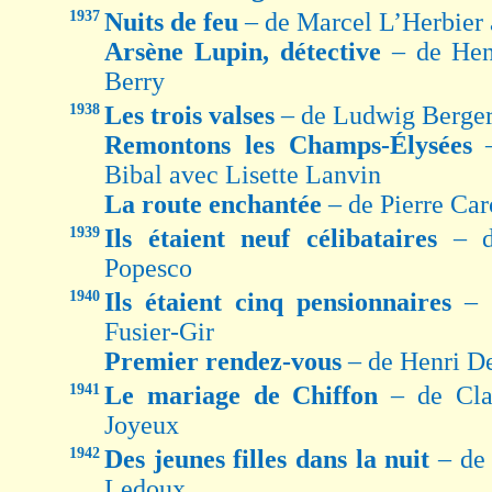
1937
Nuits de feu
– de Marcel L’Herbier 
Arsène Lupin, détective
– de Hen
Berry
1938
Les trois valses
– de Ludwig Berger
Remontons les Champs-Élysées
Bibal avec Lisette Lanvin
La route enchantée
– de Pierre Ca
1939
Ils étaient neuf célibataires
– d
Popesco
1940
Ils étaient cinq pensionnaires
– 
Fusier-Gir
Premier rendez-vous
– de Henri D
1941
Le mariage de Chiffon
– de Cla
Joyeux
1942
Des jeunes filles dans la nuit
– de
Ledoux