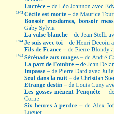
Lucrèce
– de Léo Joannon avec Edw
1943
Cécile est morte
– de Maurice Tour
Bonsoir mesdames, bonsoir mes
Gaby Sylvia
La valse blanche
– de Jean Stelli 
1944
Je suis avec toi
– de Henri Decoin 
Fils de France
– de Pierre Blondy 
1945
Sérénade aux nuages
– de André C
La part de l’ombre
– de Jean Dela
Impasse
– de Pierre Dard avec Julie
Seul dans la nuit
– de Christian St
Etrange destin
– de Louis Cuny av
Les gosses mènent l’enquête
– d
Corne
Six heures à perdre
– de Alex Jo
Luguet