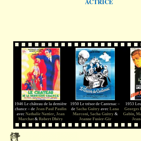
ACTRICE
1946 Le château de la dernière
1950 Le trésor de Cantenac –
1953 Leur
chance – de
Jean-Paul Paulin
de
Sacha Guitry
avec
Lana
Georges
avec
Nathalie Nattier
,
Jean
Marconi
,
Sacha Guitry
&
Gabin
,
Ma
Marchat
&
Robert Dhéry
Jeanne Fusier-Gir
Jean