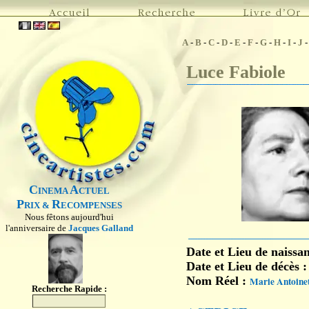
A
-
B
-
C
-
D
-
E
-
F
-
G
-
H
-
I
-
J
Luce Fabiole
C
A
INEMA
CTUEL
P
R
RIX &
ECOMPENSES
Nous fêtons aujourd'hui
l'anniversaire de
Jacques Galland
Date et Lieu de naissa
Date et Lieu de décès 
Nom Réel :
Marie Antoinet
Recherche Rapide :