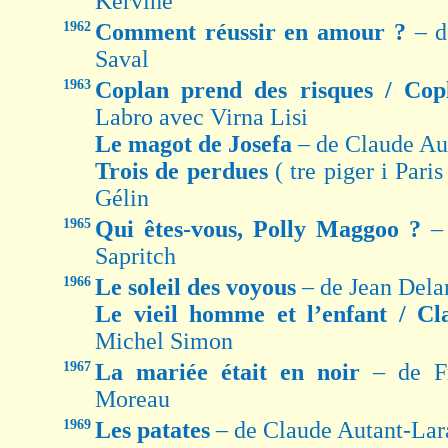
Kervine
1962
Comment réussir en amour ?
– d
Saval
1963
Coplan prend des risques / Co
Labro avec Virna Lisi
Le magot de Josefa
– de Claude A
Trois de perdues
( tre piger i Par
Gélin
1965
Qui êtes-vous, Polly Maggoo ?
–
Sapritch
1966
Le soleil des voyous
– de Jean Dela
Le vieil homme et l’enfant / C
Michel Simon
1967
La mariée était en noir
– de F
Moreau
1969
Les patates
– de Claude Autant-Lara