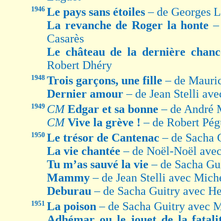
1946
Le pays sans étoiles
– de Georges 
La revanche de Roger la honte
–
Casarès
Le château de la dernière chan
Robert Dhéry
1948
Trois garçons, une fille
– de Mauri
Dernier amour
– de Jean Stelli av
1949
CM
Edgar et sa bonne
– de André 
CM
Vive la grève !
– de Robert Pég
1950
Le trésor de Cantenac
– de Sacha 
La vie chantée
– de Noël-Noël avec
Tu m’as sauvé la vie
– de Sacha Gu
Mammy
– de Jean Stelli avec Mich
Deburau
– de Sacha Guitry avec H
1951
La poison
– de Sacha Guitry avec 
Adhémar ou le jouet de la fatal