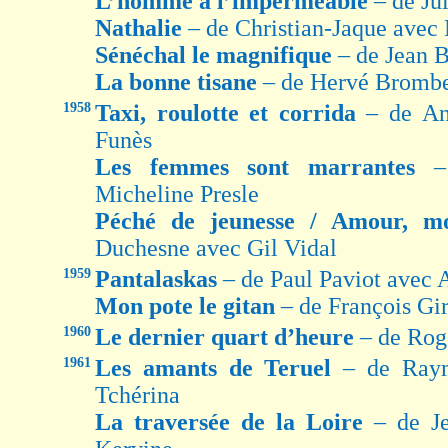
L’homme à l’imperméable
– de Ju
Nathalie
– de Christian-Jaque avec 
Sénéchal le magnifique
– de Jean 
La bonne tisane
– de Hervé Brombe
1958
Taxi, roulotte et corrida
– de An
Funès
Les femmes sont marrantes
–
Micheline Presle
Péché de jeunesse / Amour, 
Duchesne avec Gil Vidal
1959
Pantalaskas
– de Paul Paviot avec
Mon pote le gitan
– de François Gi
1960
Le dernier quart d’heure
– de Rog
1961
Les amants de Teruel
– de Ray
Tchérina
La traversée de la Loire
– de J