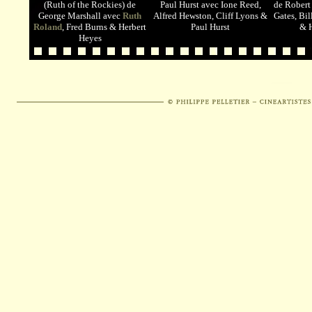
(Ruth of the Rockies) de
Paul Hurst avec Ione Reed,
de Robert 
George Marshall avec
Ruth
Alfred Hewston, Cliff Lyons &
Gates, Bil
Roland
, Fred Burns & Herbert
Paul Hurst
& H
Heyes