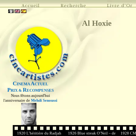
Al Hoxie
C
A
INEMA
CTUEL
P
R
RIX &
ECOMPENSES
Nous fêtons aujourd'hui
l'anniversaire de
Mehdi Senoussi
1920 L’héritière du Radjah
1926 Blue streak O’Neil – de
1928 CM 