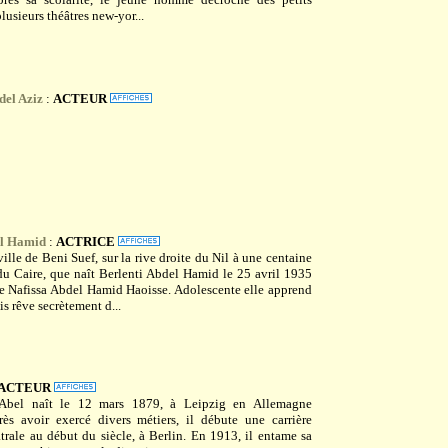
lusieurs théâtres new-yor...
el Aziz
:
ACTEUR
el Hamid
:
ACTRICE
ville de Beni Suef, sur la rive droite du Nil à une centaine
du Caire, que naît Berlenti Abdel Hamid le 25 avril 1935
e Nafissa Abdel Hamid Haoisse. Adolescente elle apprend
is rêve secrètement d...
ACTEUR
 Abel naît le 12 mars 1879, à Leipzig en Allemagne
rès avoir exercé divers métiers, il débute une carrière
âtrale au début du siècle, à Berlin. En 1913, il entame sa