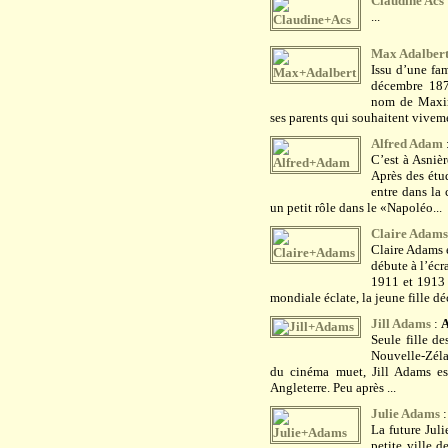
Claudine Acs
...
Max Adalber
Issu d’une fam
décembre 1874
nom de Maxim
ses parents qui souhaitent viveme
Alfred Adam
C’est à Asnièr
Après des étud
entre dans la 
un petit rôle dans le «Napoléo...
Claire Adams
Claire Adams 
débute à l’écr
1911 et 1913 
mondiale éclate, la jeune fille déc
Jill Adams
:
Seule fille de
Nouvelle-Zéla
du cinéma muet, Jill Adams est
Angleterre. Peu après ...
Julie Adams
La future Jul
petite ville d