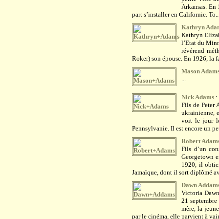
Arkansas. En 1
part s’installer en Californie. To..
Kathryn Ada
Kathryn Eliza
l’Etat du Minn
révérend méth
Roker) son épouse. En 1926, la fa
Mason Adam
...
Nick Adams
:
Fils de Peter
ukrainienne, 
voit le jour l
Pennsylvanie. Il est encore un pet
Robert Adam
Fils d’un con
Georgetown e
1920, il obti
Jamaïque, dont il sort diplômé ave
Dawn Addam
Victoria Dawn
21 septembre 
mère, la jeun
par le cinéma, elle parvient à vain