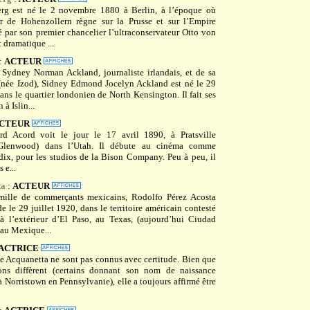
erg est né le 2 novembre 1880 à Berlin, à l’époque où
r de Hohenzollern règne sur la Prusse et sur l’Empire
 par son premier chancelier l’ultraconservateur Otto von
 dramatique ...
:
ACTEUR
 Sydney Norman Ackland, journaliste irlandais, et de sa
née Izod), Sidney Edmond Jocelyn Ackland est né le 29
ans le quartier londonien de North Kensington. Il fait ses
à Islin...
CTEUR
d Acord voit le jour le 17 avril 1890, à Pratsville
 Glenwood) dans l’Utah. Il débute au cinéma comme
dix, pour les studios de la Bison Company. Peu à peu, il
 e...
ta
:
ACTEUR
amille de commerçants mexicains, Rodolfo Pérez Acosta
 le 29 juillet 1920, dans le territoire américain contesté
 l’extérieur d’El Paso, au Texas, (aujourd’hui Ciudad
 au Mexique...
ACTRICE
de Acquanetta ne sont pas connus avec certitude. Bien que
ions diffèrent (certains donnant son nom de naissance
Norristown en Pennsylvanie), elle a toujours affirmé être