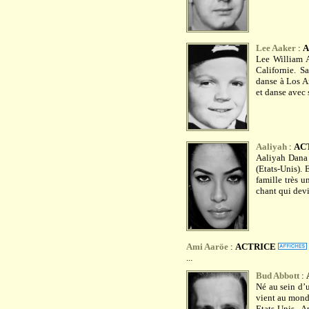
Lee Aaker
:
A
Lee William A
Californie. S
danse à Los An
et danse avec s
Aaliyah
:
AC
Aaliyah Dana 
(Etats-Unis). 
famille très un
chant qui devie
Ami Aaröe
:
ACTRICE
...
Bud Abbott
:
Né au sein d’u
vient au mond
Etats-Unis. A