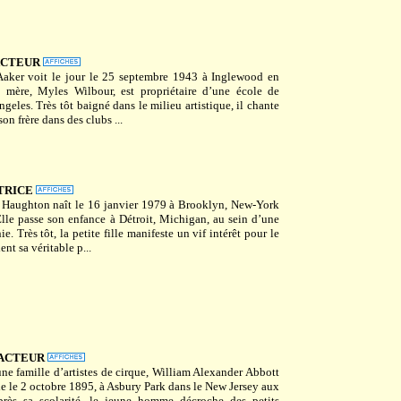
CTEUR
aker voit le jour le 25 septembre 1943 à Inglewood en
a mère, Myles Wilbour, est propriétaire d’une école de
geles. Très tôt baigné dans le milieu artistique, il chante
on frère dans des clubs ...
TRICE
Haughton naît le 16 janvier 1979 à Brooklyn, New-York
Elle passe son enfance à Détroit, Michigan, au sein d’une
ie. Très tôt, la petite fille manifeste un vif intérêt pour le
nt sa véritable p...
ACTEUR
ne famille d’artistes de cirque, William Alexander Abbott
e le 2 octobre 1895, à Asbury Park dans le New Jersey aux
près sa scolarité, le jeune homme décroche des petits