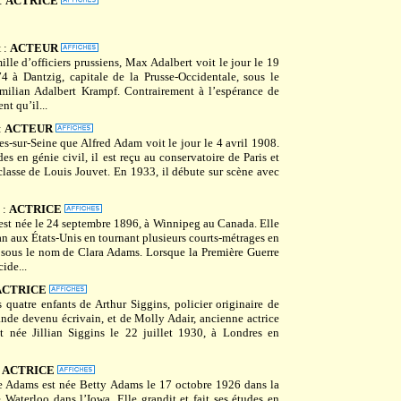
:
ACTRICE
t
:
ACTEUR
ille d’officiers prussiens, Max Adalbert voit le jour le 19
 à Dantzig, capitale de la Prusse-Occidentale, sous le
ilian Adalbert Krampf. Contrairement à l’espérance de
nt qu’il...
:
ACTEUR
es-sur-Seine que Alfred Adam voit le jour le 4 avril 1908.
es en génie civil, il est reçu au conservatoire de Paris et
classe de Louis Jouvet. En 1933, il débute sur scène avec
:
ACTRICE
est née le 24 septembre 1896, à Winnipeg au Canada. Elle
an aux États-Unis en tournant plusieurs courts-métrages en
sous le nom de Clara Adams. Lorsque la Première Guerre
ide...
ACTRICE
s quatre enfants de Arthur Siggins, policier originaire de
nde devenu écrivain, et de Molly Adair, ancienne actrice
 née Jillian Siggins le 22 juillet 1930, à Londres en
:
ACTRICE
ie Adams est née Betty Adams le 17 octobre 1926 dans la
e Waterloo dans l’Iowa. Elle grandit et fait ses études en