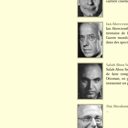
carrière ciném
Ian Abercrom
Ian Abercromb
trentaine de 
Guerre mondia
dans des spect
Salah Abou Se
Salah Abou Se
de faire romp
Ottoman, en p
instaurant un p
Jim Abraham
...