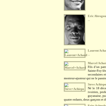
Eric Abrogo
...
Laurent Ach
...
Marcel Acha
Fils d’un pat
Sainte-Foy-
secondaires et
monteur-ajusteur qui ne le passio
Steve Achiep
Né le 18 déce
ivoirien, pro
guyanaise, pué
quatre enfants, deux garçons et d
Fritz Achterb