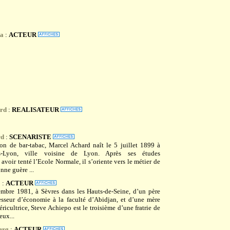
ua
:
ACTEUR
ard
:
REALISATEUR
rd
:
SCENARISTE
ron de bar-tabac, Marcel Achard naît le 5 juillet 1899 à
lès-Lyon, ville voisine de Lyon. Après ses études
 avoir tenté l’Ecole Normale, il s’oriente vers le métier de
nne guère ...
o
:
ACTEUR
mbre 1981, à Sèvres dans les Hauts-de-Seine, d’un père
fesseur d’économie à la faculté d’Abidjan, et d’une mère
ricultrice, Steve Achiepo est le troisième d’une fratrie de
eux...
erg
:
ACTEUR