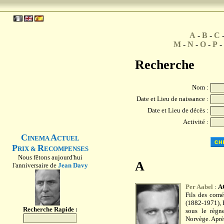
A
-
B
-
C
M
-
N
-
O
-
P
-
Recherche
Nom :
Date et Lieu de naissance :
Date et Lieu de décès :
Activité :
C
A
INEMA
CTUEL
P
R
RIX &
ECOMPENSES
Nous fêtons aujourd'hui
A
l'anniversaire de
Jean Davy
Per Aabel
:
A
Fils des com
(1882-1971), P
Recherche Rapide :
sous le règn
Norvège. Après