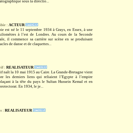
atographique sous la directio...
bie
:
ACTEUR
ie est né le 11 septembre 1934 à Grays, en Essex, à une
kilomètres à l’est de Londres. Au cours de la Seconde
le, il commence sa carrière sur scène en se produisant
acles de danse et de claquettes...
if
:
REALISATEUR
if naît la 10 mai 1915 au Caire. La Grande-Bretagne vient
re les derniers liens qui reliaient l’Egypte à l’empire
laçant à la tête du pays le Sultan Hussein Kemal et en
rotectorat. En 1934, le je...
s
:
REALISATEUR