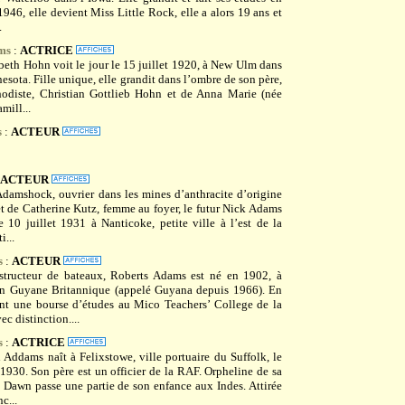
946, elle devient Miss Little Rock, elle a alors 19 ans et
.
ms
:
ACTRICE
beth Hohn voit le jour le 15 juillet 1920, à New Ulm dans
esota. Fille unique, elle grandit dans l’ombre de son père,
odiste, Christian Gottlieb Hohn et de Anna Marie (née
mill...
s
:
ACTEUR
ACTEUR
 Adamshock, ouvrier dans les mines d’anthracite d’origine
et de Catherine Kutz, femme au foyer, le futur Nick Adams
e 10 juillet 1931 à Nanticoke, petite ville à l’est de la
i...
s
:
ACTEUR
structeur de bateaux, Roberts Adams est né en 1902, à
n Guyane Britannique (appelé Guyana depuis 1966). En
ent une bourse d’études au Mico Teachers’ College de la
c distinction....
s
:
ACTRICE
 Addams naît à Felixstowe, ville portuaire du Suffolk, le
1930. Son père est un officier de la RAF. Orpheline de sa
e Dawn passe une partie de son enfance aux Indes. Attirée
c...