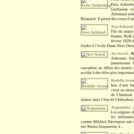
Fritz Achterb
Guillaume 1e
Allemand aidé
Bismarck. Il prend des cours d’art
Joss Ackland
Fils du major
femme, Ruth (
février 1928 d
études à l’école Dame Alice Owen 
Art Acord
:
A
Arthemus War
(maintenant
cascadeur, au début des années 
accède à des rôles plus importants
Rodolfo Acos
Issu d’une f
vient au monde
de Chamizal à
Juárez, dans l’état de Chihuahua
Acquanetta
:
Les origines 
les informat
comme Mildred Davenport, née à 
née Burnu Acquanetta, à...