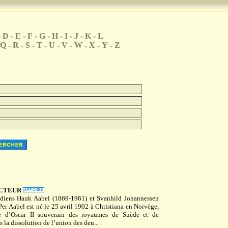
-
D
-
E
-
F
-
G
-
H
-
I
-
J
-
K
-
L
Q
-
R
-
S
-
T
-
U
-
V
-
W
-
X
-
Y
-
Z
CTEUR
édiens Hauk Aabel (1869-1961) et Svanhild Johannessen
er Aabel est né le 25 avril 1902 à Christiana en Norvège,
e d’Oscar II souverain des royaumes de Suède et de
 la dissolution de l’union des deu...