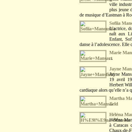
ville indust
plus jeune d
de musique d’Eastman à Roch
Sofiia Man
L’actrice, d
naît aux Li
Enfant, Sof
danse à l’adolescence. Elle qu
Marie Man
...
Jayne Mans
Jayne Mansf
19 avril 1
Herbert Will
cardiaque alors qu’elle n’a q
Martha Man
...
Héléna Ma
Héléna Mans
à Caracas c
Chaux-de-Fo