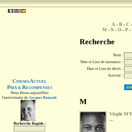
A
-
B
-
C
M
-
N
-
O
-
P
-
Recherche
Nom :
Date et Lieu de naissance :
Date et Lieu de décès :
Activité :
C
A
INEMA
CTUEL
P
R
RIX &
ECOMPENSES
Nous fêtons aujourd'hui
l'anniversaire de
Jacques Ramade
M
Virgile M’
...
Recherche Rapide :