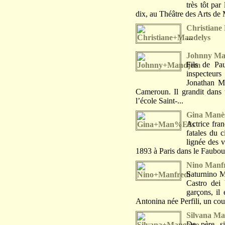
très tôt par
dix, au Théâtre des Arts d
Christiane
...
Johnny M
Fils de Pa
inspecteur
Jonathan M
Cameroun. Il grandit dans 
l’école Saint-...
Gina Manè
Actrice fra
fatales du 
lignée des 
1893 à Paris dans le Faubour
Nino Manf
Saturnino Ma
Castro dei
garçons, il
Antonina née Perfili, un cou
Silvana M
De père si