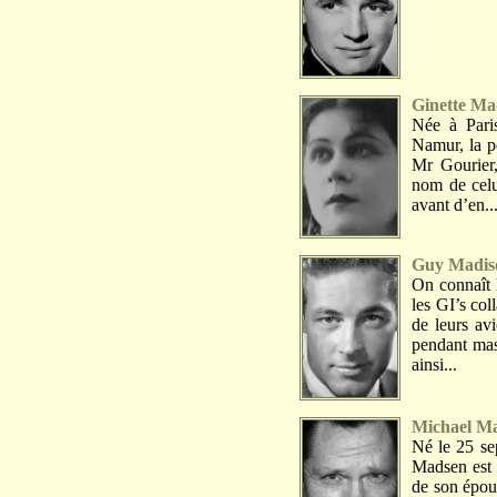
Ginette Ma
Née à Pari
Namur, la pe
Mr Gourier,
nom de celu
avant d’en..
Guy Madis
On connaît 
les GI’s col
de leurs av
pendant mas
ainsi...
Michael M
Né le 25 se
Madsen est 
de son épous