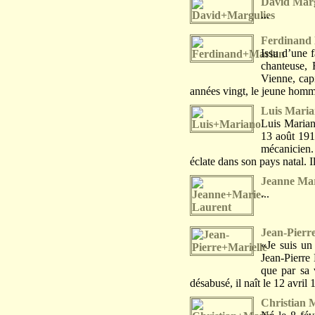
David Marg
...
Ferdinand
Issu d’une f
chanteuse,
Vienne, cap
années vingt, le jeune homm
Luis Mari
Luis Marian
13 août 191
mécanicien.
éclate dans son pays natal. I
Jeanne Mar
...
Jean-Pierre
«Je suis un 
Jean-Pierre 
que par sa 
désabusé, il naît le 12 avril 1
Christian 