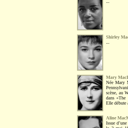
...
Shirley Ma
...
Mary Mac
Née Mary M
Pennsylvan
scène, au W
dans «The 
Elle débute 
Aline Mac
Issue d’une