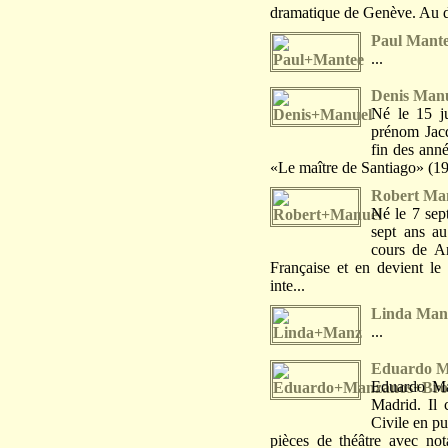
dramatique de Genève. Au déb
Paul Mant
...
Denis Man
Né le 15 ju
prénom Jacq
fin des anné
«Le maître de Santiago» (19
Robert Ma
Né le 7 sep
sept ans au
cours de A
Française et en devient le
inte...
Linda Man
...
Eduardo M
Eduardo Ma
Madrid. Il 
Civile en pu
pièces de théâtre avec no