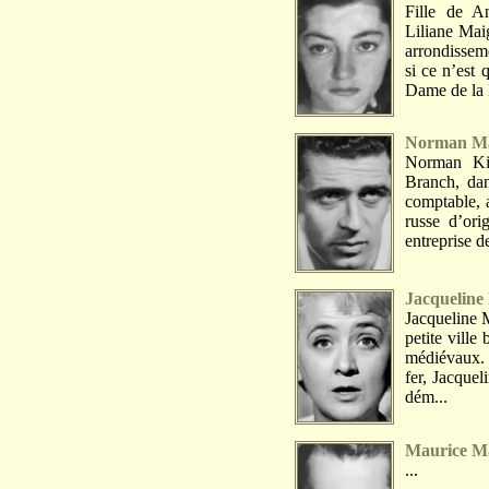
Fille de A
Liliane Mai
arrondissem
si ce n’est 
Dame de la 
Norman Ma
Norman Kin
Branch, dan
comptable, a
russe d’ori
entreprise d
Jacqueline
Jacqueline M
petite ville
médiévaux. 
fer, Jacquel
dém...
Maurice Ma
...