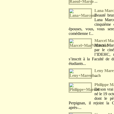
...
Lana Marc
Beauté brun
Lana Marco
cinquième 
épouses, vous, vous sere
comédienne f...
Marcel Ma
Marcel Maré
par le cin
l’IDEHC, m
s’inscrit à la Faculté de 
étudiants...
Leny Mare
...
Philippe M
De son vrai
né le 19 oct
dont le pè
Perpignan, il rejoint la
après-...