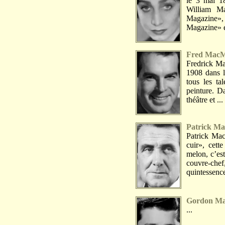
le 3 mai 1
William M
Magazine»,
Magazine» e
Fred Mac
Fredrick Ma
1908 dans l
tous les ta
peinture. D
théâtre et ...
Patrick Ma
Patrick Mac
cuir», cet
melon, c’est
couvre-chef
quintessence
Gordon M
...