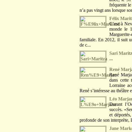
fréquente le
n’a pas vingt ans lorsque son
Félix Mari
C’est à Nev
monde le 1
Marguerite
familiale. En 2012, il suit
de c...
Sari Marit
...
René Marj
René Marja
dans cette 
Lorraine ac
René s’intéresse au théâtre e
Léo Marja
Durant l’O
succès. «Seu
et déportés,
profonde de son interprète, L
Jane Mark