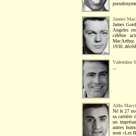
pseudonyme 
James Mac
James Gord
Angeles en 
célèbre ac
MacArthur.
1930, décédé
Valentino 
...
Aldo Macc
Né le 27 n
sa carrière 
un imprésar
autres humo
nom «Les Br