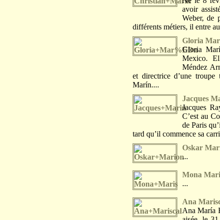
Né le 8 fév
avoir assis
Weber, de p
différents métiers, il entre 
Gloria Mar
Gloria Mar
Mexico. Ell
Méndez Arme
et directrice d’une troup
Marín....
Jacques M
Jacques Ra
C’est au Co
de Paris qu’
tard qu’il commence sa carri
Oskar Mar
...
Mona Mari
...
Ana Marisc
Ana María R
aisée, le 31