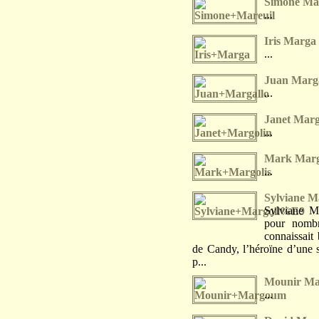
Simone Ma
...
Iris Marga
...
Juan Marga
...
Janet Marg
...
Mark Marg
...
Sylviane M
Sylviane M
pour nombr
connaissait 
de Candy, l’héroïne d’une s
p...
Mounir M
...