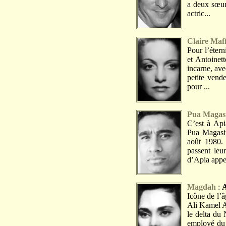
a deux sœur
actric...
Claire Maff
Pour l’étern
et Antoinet
incarne, ave
petite vend
pour ...
Pua Magas
C’est à Api
Pua Magasiv
août 1980. 
passent leu
d’Apia appel
Magdah
:
Icône de l’
Ali Kamel Al
le delta du 
employé du 