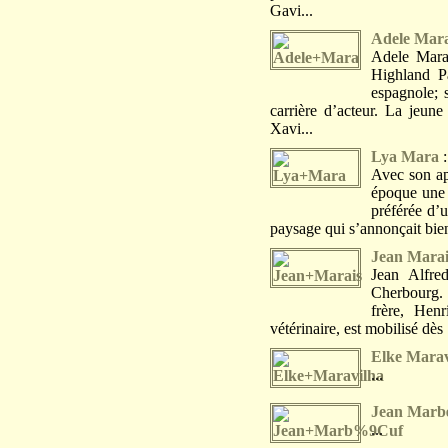
Gavi...
Adele Mar
Adele Mara
Highland Pa
espagnole; 
carrière d’acteur. La jeun
Xavi...
Lya Mara
Avec son ap
époque une 
préférée d’u
paysage qui s’annonçait bien
Jean Marai
Jean Alfre
Cherbourg. S
frère, Hen
vétérinaire, est mobilisé dès
Elke Marav
...
Jean Marb
...