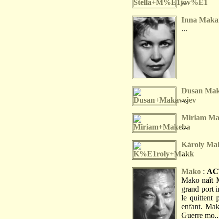
...
Inna Maka
...
Dusan Mak
...
Miriam Ma
...
Károly Ma
...
Mako
:
AC
Mako naît 
grand port i
le quittent 
enfant. Mak
Guerre mo..