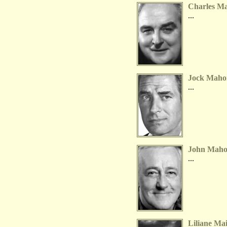
Charles M
...
Jock Maho
...
John Maho
...
Liliane Ma