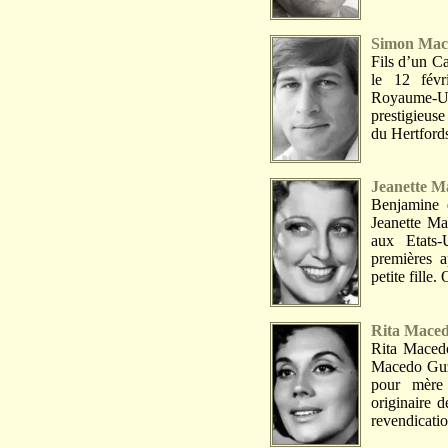
Simon Mac
Fils d’un C
le 12 fév
Royaume-Un
prestigieus
du Hertfordsh
Jeanette 
Benjamine 
Jeanette Ma
aux Etats-
premières a
petite fille.
Rita Mace
Rita Maced
Macedo Guzm
pour mère
originaire 
revendicatio