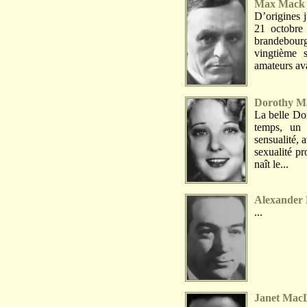
Max Mack
D’origines 
21 octobre 
brandebour
vingtième s
amateurs ava
Dorothy Ma
La belle Dor
temps, un 
sensualité, 
sexualité pr
naît le...
Alexander
...
Janet Mac