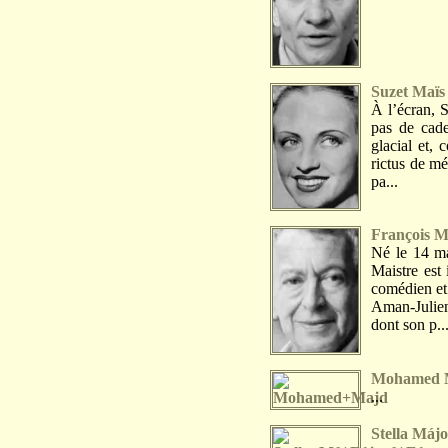
Suzet Maïs
À l’écran, S
pas de cade
glacial et, 
rictus de m
pa...
François M
Né le 14 ma
Maistre est
comédien et 
Aman-Julien
dont son p..
Mohamed 
...
Stella Máj