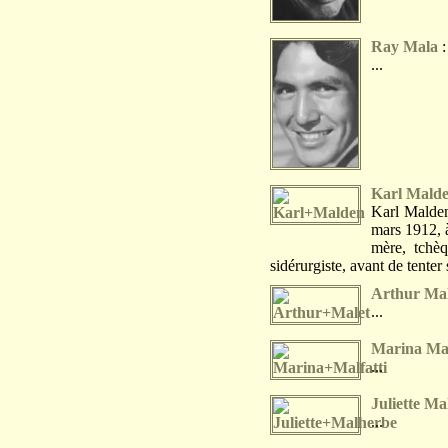
Ray Mala
...
Karl Mald
Karl Malden
mars 1912, à
mère, tchèq
sidérurgiste, avant de tenter 
Arthur Mal
...
Marina Mal
...
Juliette Ma
...