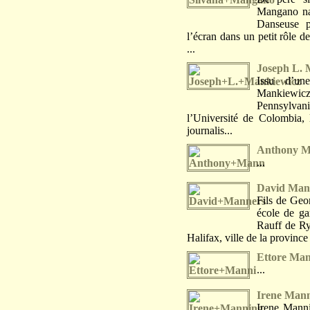
Mangano naî
Danseuse p
l’écran dans un petit rôle d
...
Joseph L. 
Issu d’un
Mankiewicz
Pennsylvanie
l’Université de Colombia,
journalis...
Anthony 
...
David Man
Fils de Geo
école de ga
Rauff de Ry
Halifax, ville de la provin
Ettore Man
...
Irene Man
Irene Manni