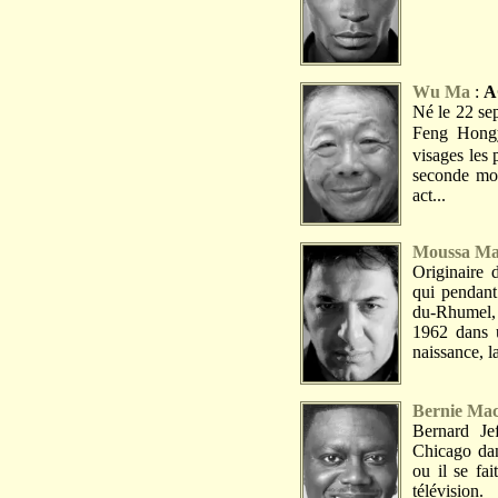
Wu Ma
:
A
Né le 22 se
Feng Hong
visages les
seconde moi
act...
Moussa Ma
Originaire
qui pendant
du-Rhumel,
1962 dans 
naissance, l
Bernie Ma
Bernard Je
Chicago dans
ou il se fai
télévision