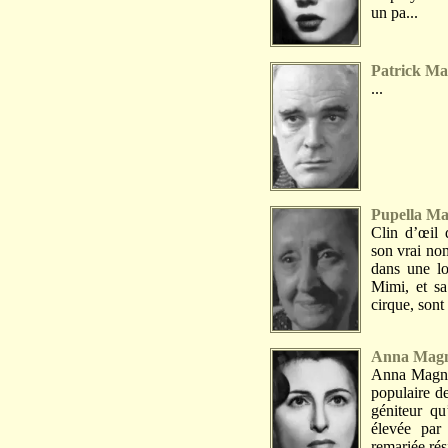
un pa...
Patrick Ma
...
Pupella Ma
Clin d’œil 
son vrai no
dans une l
Mimi, et sa
cirque, sont 
Anna Mag
Anna Magnan
populaire d
géniteur qu
élevée par
remariée rés