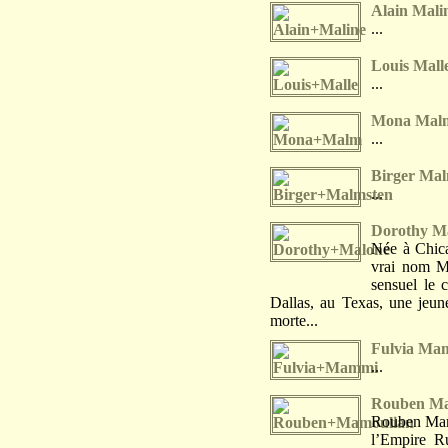
Alain Mali
...
Louis Mall
...
Mona Mal
...
Birger Mal
...
Dorothy M
Née à Chica
vrai nom M
sensuel le 
Dallas, au Texas, une jeun
morte...
Fulvia Ma
...
Rouben Ma
Rouben Mamou
l’Empire Ru